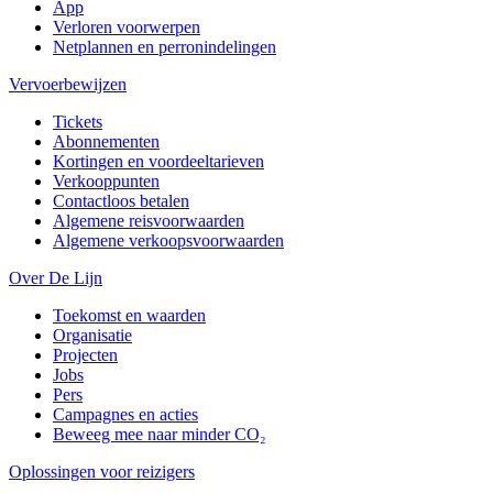
App
Verloren voorwerpen
Netplannen en perronindelingen
Vervoerbewijzen
Tickets
Abonnementen
Kortingen en voordeeltarieven
Verkooppunten
Contactloos betalen
Algemene reisvoorwaarden
Algemene verkoopsvoorwaarden
Over De Lijn
Toekomst en waarden
Organisatie
Projecten
Jobs
Pers
Campagnes en acties
Beweeg mee naar minder CO₂
Oplossingen voor reizigers