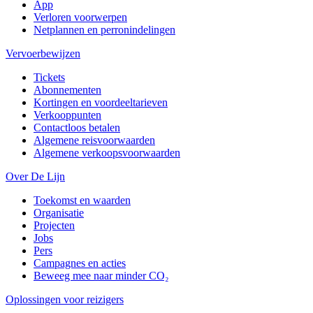
App
Verloren voorwerpen
Netplannen en perronindelingen
Vervoerbewijzen
Tickets
Abonnementen
Kortingen en voordeeltarieven
Verkooppunten
Contactloos betalen
Algemene reisvoorwaarden
Algemene verkoopsvoorwaarden
Over De Lijn
Toekomst en waarden
Organisatie
Projecten
Jobs
Pers
Campagnes en acties
Beweeg mee naar minder CO₂
Oplossingen voor reizigers