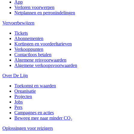
App
Verloren voorwerpen
Netplannen en perronindelingen
Vervoerbewijzen
Tickets
Abonnementen
Kortingen en voordeeltarieven
Verkooppunten
Contactloos betalen
Algemene reisvoorwaarden
Algemene verkoopsvoorwaarden
Over De Lijn
Toekomst en waarden
Organisatie
Projecten
Jobs
Pers
Campagnes en acties
Beweeg mee naar minder CO₂
Oplossingen voor reizigers