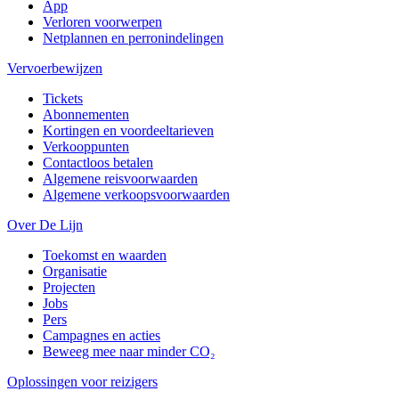
App
Verloren voorwerpen
Netplannen en perronindelingen
Vervoerbewijzen
Tickets
Abonnementen
Kortingen en voordeeltarieven
Verkooppunten
Contactloos betalen
Algemene reisvoorwaarden
Algemene verkoopsvoorwaarden
Over De Lijn
Toekomst en waarden
Organisatie
Projecten
Jobs
Pers
Campagnes en acties
Beweeg mee naar minder CO₂
Oplossingen voor reizigers