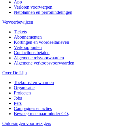
App
Verloren voorwerpen
Netplannen en perronindelingen
Vervoerbewijzen
Tickets
Abonnementen
Kortingen en voordeeltarieven
Verkooppunten
Contactloos betalen
Algemene reisvoorwaarden
Algemene verkoopsvoorwaarden
Over De Lijn
Toekomst en waarden
Organisatie
Projecten
Jobs
Pers
Campagnes en acties
Beweeg mee naar minder CO₂
Oplossingen voor reizigers