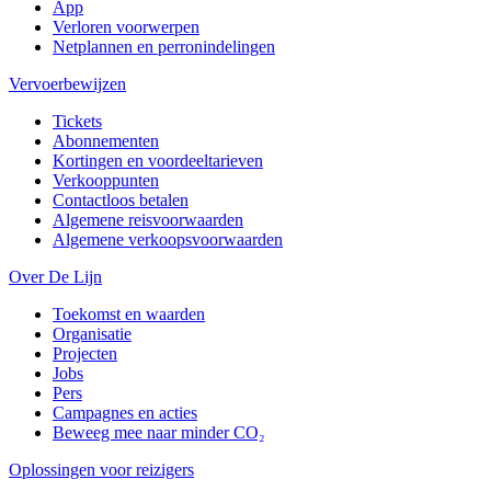
App
Verloren voorwerpen
Netplannen en perronindelingen
Vervoerbewijzen
Tickets
Abonnementen
Kortingen en voordeeltarieven
Verkooppunten
Contactloos betalen
Algemene reisvoorwaarden
Algemene verkoopsvoorwaarden
Over De Lijn
Toekomst en waarden
Organisatie
Projecten
Jobs
Pers
Campagnes en acties
Beweeg mee naar minder CO₂
Oplossingen voor reizigers