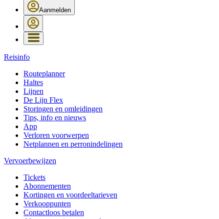
Aanmelden
Reisinfo
Routeplanner
Haltes
Lijnen
De Lijn Flex
Storingen en omleidingen
Tips, info en nieuws
App
Verloren voorwerpen
Netplannen en perronindelingen
Vervoerbewijzen
Tickets
Abonnementen
Kortingen en voordeeltarieven
Verkooppunten
Contactloos betalen