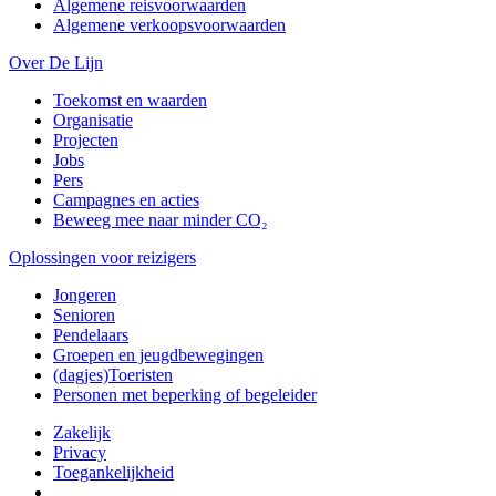
Algemene reisvoorwaarden
Algemene verkoopsvoorwaarden
Over De Lijn
Toekomst en waarden
Organisatie
Projecten
Jobs
Pers
Campagnes en acties
Beweeg mee naar minder CO₂
Oplossingen voor reizigers
Jongeren
Senioren
Pendelaars
Groepen en jeugdbewegingen
(dagjes)Toeristen
Personen met beperking of begeleider
Zakelijk
Privacy
Toegankelijkheid