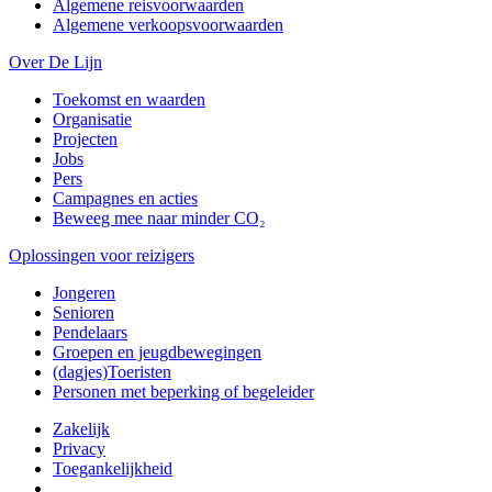
Algemene reisvoorwaarden
Algemene verkoopsvoorwaarden
Over De Lijn
Toekomst en waarden
Organisatie
Projecten
Jobs
Pers
Campagnes en acties
Beweeg mee naar minder CO₂
Oplossingen voor reizigers
Jongeren
Senioren
Pendelaars
Groepen en jeugdbewegingen
(dagjes)Toeristen
Personen met beperking of begeleider
Zakelijk
Privacy
Toegankelijkheid