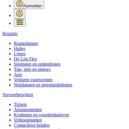
Aanmelden
Reisinfo
Routeplanner
Haltes
Lijnen
De Lijn Flex
Storingen en omleidingen
Tips, info en nieuws
App
Verloren voorwerpen
Netplannen en perronindelingen
Vervoerbewijzen
Tickets
Abonnementen
Kortingen en voordeeltarieven
Verkooppunten
Contactloos betalen