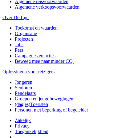
Algemene reisvoorwaarden
Algemene verkoopsvoorwaarden
Over De Lijn
Toekomst en waarden
Organisatie
Projecten
Jobs
Pers
Campagnes en acties
Beweeg mee naar minder CO₂
Oplossingen voor reizigers
Jongeren
Senioren
Pendelaars
Groepen en jeugdbewegingen
(dagjes)Toeristen
Personen met beperking of begeleider
Zakelijk
Privacy
Toegankelijkheid