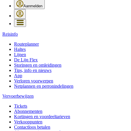
Aanmelden
Reisinfo
Routeplanner
Haltes
Lijnen
De Lijn Flex
Storingen en omleidingen
Tips, info en nieuws
App
Verloren voorwerpen
Netplannen en perronindelingen
Vervoerbewijzen
Tickets
Abonnementen
Kortingen en voordeeltarieven
Verkooppunten
Contactloos betalen