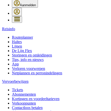
Aanmelden
Reisinfo
Routeplanner
Haltes
Lijnen
De Lijn Flex
Storingen en omleidingen
Tips, info en nieuws
App
Verloren voorwerpen
Netplannen en perronindelingen
Vervoerbewijzen
Tickets
Abonnementen
Kortingen en voordeeltarieven
Verkooppunten
Contactloos betalen