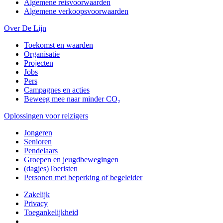
Algemene reisvoorwaarden
Algemene verkoopsvoorwaarden
Over De Lijn
Toekomst en waarden
Organisatie
Projecten
Jobs
Pers
Campagnes en acties
Beweeg mee naar minder CO₂
Oplossingen voor reizigers
Jongeren
Senioren
Pendelaars
Groepen en jeugdbewegingen
(dagjes)Toeristen
Personen met beperking of begeleider
Zakelijk
Privacy
Toegankelijkheid