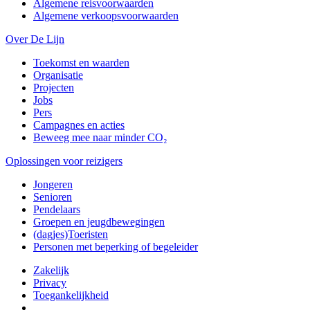
Algemene reisvoorwaarden
Algemene verkoopsvoorwaarden
Over De Lijn
Toekomst en waarden
Organisatie
Projecten
Jobs
Pers
Campagnes en acties
Beweeg mee naar minder CO₂
Oplossingen voor reizigers
Jongeren
Senioren
Pendelaars
Groepen en jeugdbewegingen
(dagjes)Toeristen
Personen met beperking of begeleider
Zakelijk
Privacy
Toegankelijkheid