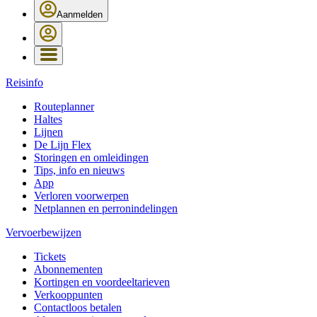
Aanmelden
Reisinfo
Routeplanner
Haltes
Lijnen
De Lijn Flex
Storingen en omleidingen
Tips, info en nieuws
App
Verloren voorwerpen
Netplannen en perronindelingen
Vervoerbewijzen
Tickets
Abonnementen
Kortingen en voordeeltarieven
Verkooppunten
Contactloos betalen