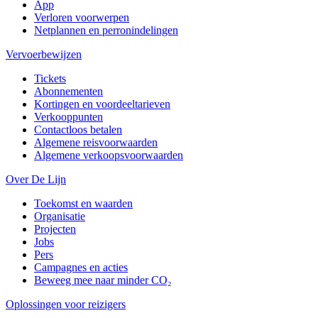
App
Verloren voorwerpen
Netplannen en perronindelingen
Vervoerbewijzen
Tickets
Abonnementen
Kortingen en voordeeltarieven
Verkooppunten
Contactloos betalen
Algemene reisvoorwaarden
Algemene verkoopsvoorwaarden
Over De Lijn
Toekomst en waarden
Organisatie
Projecten
Jobs
Pers
Campagnes en acties
Beweeg mee naar minder CO₂
Oplossingen voor reizigers