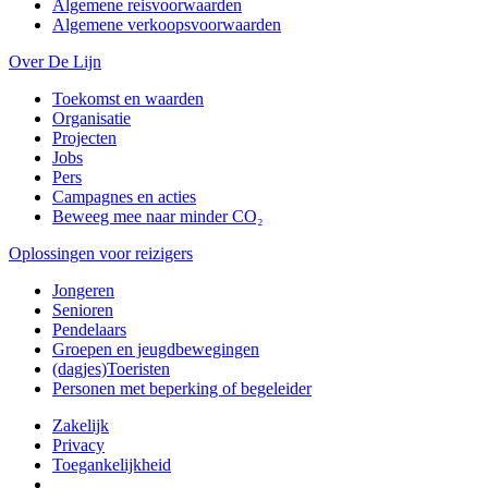
Algemene reisvoorwaarden
Algemene verkoopsvoorwaarden
Over De Lijn
Toekomst en waarden
Organisatie
Projecten
Jobs
Pers
Campagnes en acties
Beweeg mee naar minder CO₂
Oplossingen voor reizigers
Jongeren
Senioren
Pendelaars
Groepen en jeugdbewegingen
(dagjes)Toeristen
Personen met beperking of begeleider
Zakelijk
Privacy
Toegankelijkheid