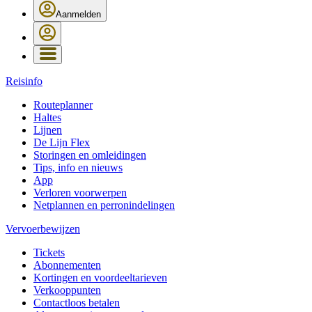
Aanmelden
Reisinfo
Routeplanner
Haltes
Lijnen
De Lijn Flex
Storingen en omleidingen
Tips, info en nieuws
App
Verloren voorwerpen
Netplannen en perronindelingen
Vervoerbewijzen
Tickets
Abonnementen
Kortingen en voordeeltarieven
Verkooppunten
Contactloos betalen