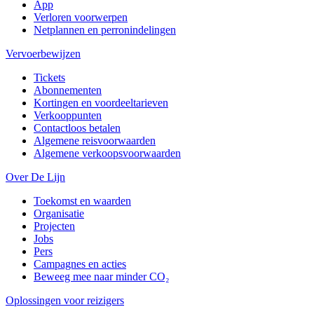
App
Verloren voorwerpen
Netplannen en perronindelingen
Vervoerbewijzen
Tickets
Abonnementen
Kortingen en voordeeltarieven
Verkooppunten
Contactloos betalen
Algemene reisvoorwaarden
Algemene verkoopsvoorwaarden
Over De Lijn
Toekomst en waarden
Organisatie
Projecten
Jobs
Pers
Campagnes en acties
Beweeg mee naar minder CO₂
Oplossingen voor reizigers