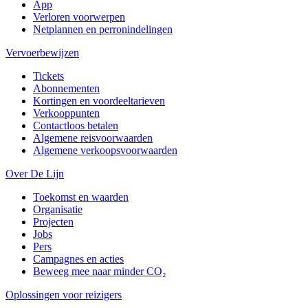
App
Verloren voorwerpen
Netplannen en perronindelingen
Vervoerbewijzen
Tickets
Abonnementen
Kortingen en voordeeltarieven
Verkooppunten
Contactloos betalen
Algemene reisvoorwaarden
Algemene verkoopsvoorwaarden
Over De Lijn
Toekomst en waarden
Organisatie
Projecten
Jobs
Pers
Campagnes en acties
Beweeg mee naar minder CO₂
Oplossingen voor reizigers