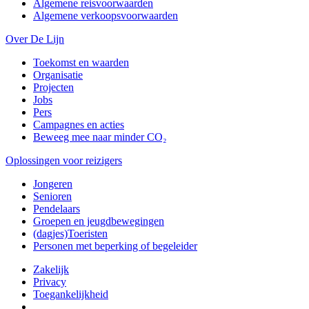
Algemene reisvoorwaarden
Algemene verkoopsvoorwaarden
Over De Lijn
Toekomst en waarden
Organisatie
Projecten
Jobs
Pers
Campagnes en acties
Beweeg mee naar minder CO₂
Oplossingen voor reizigers
Jongeren
Senioren
Pendelaars
Groepen en jeugdbewegingen
(dagjes)Toeristen
Personen met beperking of begeleider
Zakelijk
Privacy
Toegankelijkheid