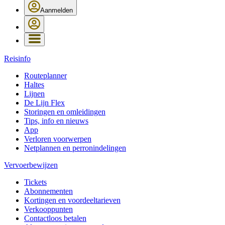
Aanmelden
Reisinfo
Routeplanner
Haltes
Lijnen
De Lijn Flex
Storingen en omleidingen
Tips, info en nieuws
App
Verloren voorwerpen
Netplannen en perronindelingen
Vervoerbewijzen
Tickets
Abonnementen
Kortingen en voordeeltarieven
Verkooppunten
Contactloos betalen