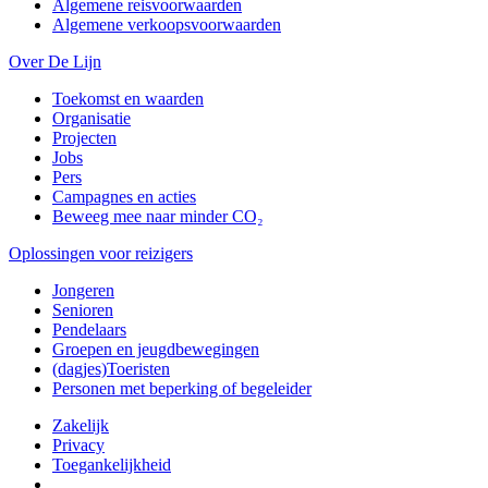
Algemene reisvoorwaarden
Algemene verkoopsvoorwaarden
Over De Lijn
Toekomst en waarden
Organisatie
Projecten
Jobs
Pers
Campagnes en acties
Beweeg mee naar minder CO₂
Oplossingen voor reizigers
Jongeren
Senioren
Pendelaars
Groepen en jeugdbewegingen
(dagjes)Toeristen
Personen met beperking of begeleider
Zakelijk
Privacy
Toegankelijkheid