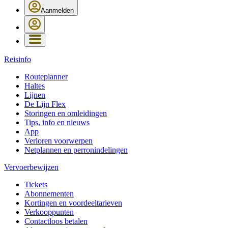
Aanmelden
Reisinfo
Routeplanner
Haltes
Lijnen
De Lijn Flex
Storingen en omleidingen
Tips, info en nieuws
App
Verloren voorwerpen
Netplannen en perronindelingen
Vervoerbewijzen
Tickets
Abonnementen
Kortingen en voordeeltarieven
Verkooppunten
Contactloos betalen