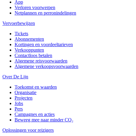
App
Verloren voorwerpen
Netplannen en perronindelingen
Vervoerbewijzen
Tickets
Abonnementen
Kortingen en voordeeltarieven
Verkooppunten
Contactloos betalen
Algemene reisvoorwaarden
Algemene verkoopsvoorwaarden
Over De Lijn
Toekomst en waarden
Organisatie
Projecten
Jobs
Pers
Campagnes en acties
Beweeg mee naar minder CO₂
Oplossingen voor reizigers