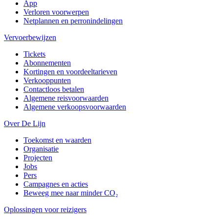
App
Verloren voorwerpen
Netplannen en perronindelingen
Vervoerbewijzen
Tickets
Abonnementen
Kortingen en voordeeltarieven
Verkooppunten
Contactloos betalen
Algemene reisvoorwaarden
Algemene verkoopsvoorwaarden
Over De Lijn
Toekomst en waarden
Organisatie
Projecten
Jobs
Pers
Campagnes en acties
Beweeg mee naar minder CO₂
Oplossingen voor reizigers