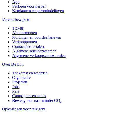
App
Verloren voorwerpen
Netplannen en perronindelingen
Vervoerbewijzen
Tickets
Abonnementen
Kortingen en voordeeltarieven
Verkooppunten
Contactloos betalen
Algemene reisvoorwaarden
Algemene verkoopsvoorwaarden
Over De Lijn
Toekomst en waarden
Organisatie
Projecten
Jobs
Pers
Campagnes en acties
Beweeg mee naar minder CO₂
Oplossingen voor reizigers