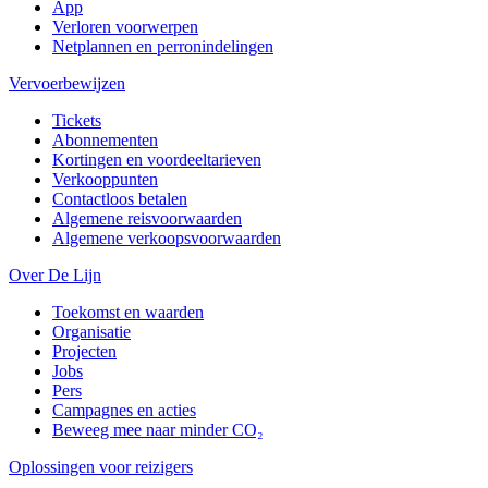
App
Verloren voorwerpen
Netplannen en perronindelingen
Vervoerbewijzen
Tickets
Abonnementen
Kortingen en voordeeltarieven
Verkooppunten
Contactloos betalen
Algemene reisvoorwaarden
Algemene verkoopsvoorwaarden
Over De Lijn
Toekomst en waarden
Organisatie
Projecten
Jobs
Pers
Campagnes en acties
Beweeg mee naar minder CO₂
Oplossingen voor reizigers