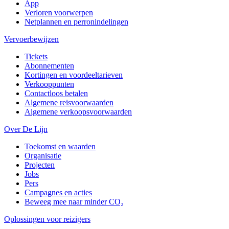
App
Verloren voorwerpen
Netplannen en perronindelingen
Vervoerbewijzen
Tickets
Abonnementen
Kortingen en voordeeltarieven
Verkooppunten
Contactloos betalen
Algemene reisvoorwaarden
Algemene verkoopsvoorwaarden
Over De Lijn
Toekomst en waarden
Organisatie
Projecten
Jobs
Pers
Campagnes en acties
Beweeg mee naar minder CO₂
Oplossingen voor reizigers