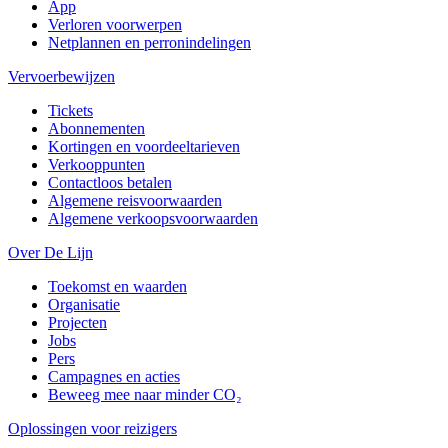
App
Verloren voorwerpen
Netplannen en perronindelingen
Vervoerbewijzen
Tickets
Abonnementen
Kortingen en voordeeltarieven
Verkooppunten
Contactloos betalen
Algemene reisvoorwaarden
Algemene verkoopsvoorwaarden
Over De Lijn
Toekomst en waarden
Organisatie
Projecten
Jobs
Pers
Campagnes en acties
Beweeg mee naar minder CO₂
Oplossingen voor reizigers