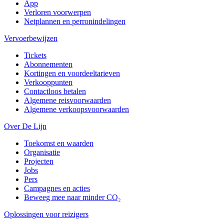
App
Verloren voorwerpen
Netplannen en perronindelingen
Vervoerbewijzen
Tickets
Abonnementen
Kortingen en voordeeltarieven
Verkooppunten
Contactloos betalen
Algemene reisvoorwaarden
Algemene verkoopsvoorwaarden
Over De Lijn
Toekomst en waarden
Organisatie
Projecten
Jobs
Pers
Campagnes en acties
Beweeg mee naar minder CO₂
Oplossingen voor reizigers