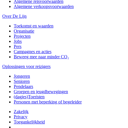
Algemene reisvoorwaarden
Algemene verkoopsvoorwaarden
Over De Lijn
Toekomst en waarden
Organisatie
Projecten
Jobs
Pers
Campagnes en acties
Beweeg mee naar minder CO₂
Oplossingen voor reizigers
Jongeren
Senioren
Pendelaars
Groepen en jeugdbewegingen
(dagjes)Toeristen
Personen met beperking of begeleider
Zakelijk
Privacy
Toegankelijkheid