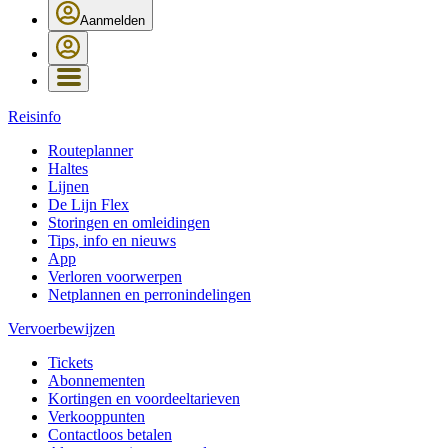
Aanmelden
Reisinfo
Routeplanner
Haltes
Lijnen
De Lijn Flex
Storingen en omleidingen
Tips, info en nieuws
App
Verloren voorwerpen
Netplannen en perronindelingen
Vervoerbewijzen
Tickets
Abonnementen
Kortingen en voordeeltarieven
Verkooppunten
Contactloos betalen