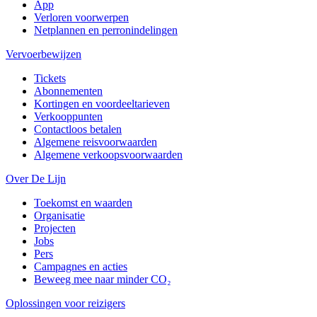
App
Verloren voorwerpen
Netplannen en perronindelingen
Vervoerbewijzen
Tickets
Abonnementen
Kortingen en voordeeltarieven
Verkooppunten
Contactloos betalen
Algemene reisvoorwaarden
Algemene verkoopsvoorwaarden
Over De Lijn
Toekomst en waarden
Organisatie
Projecten
Jobs
Pers
Campagnes en acties
Beweeg mee naar minder CO₂
Oplossingen voor reizigers