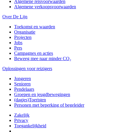
Algemene reisvoorwaarden
Algemene verkoopsvoorwaarden
Over De Lijn
Toekomst en waarden
Organisatie
Projecten
Jobs
Pers
Campagnes en acties
Beweeg mee naar minder CO₂
Oplossingen voor reizigers
Jongeren
Senioren
Pendelaars
Groepen en jeugdbewegingen
(dagjes)Toeristen
Personen met beperking of begeleider
Zakelijk
Privacy
Toegankelijkheid