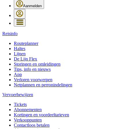
Aanmelden
Reisinfo
Routeplanner
Haltes
Lijnen
De Lijn Flex
Storingen en omleidingen
Tips, info en nieuws
App
Verloren voorwerpen
Netplannen en perronindelingen
Vervoerbewijzen
Tickets
Abonnementen
Kortingen en voordeeltarieven
Verkooppunten
Contactloos betalen