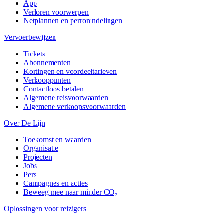
App
Verloren voorwerpen
Netplannen en perronindelingen
Vervoerbewijzen
Tickets
Abonnementen
Kortingen en voordeeltarieven
Verkooppunten
Contactloos betalen
Algemene reisvoorwaarden
Algemene verkoopsvoorwaarden
Over De Lijn
Toekomst en waarden
Organisatie
Projecten
Jobs
Pers
Campagnes en acties
Beweeg mee naar minder CO₂
Oplossingen voor reizigers