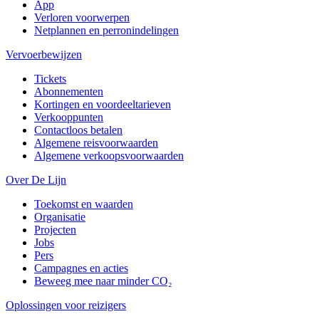
App
Verloren voorwerpen
Netplannen en perronindelingen
Vervoerbewijzen
Tickets
Abonnementen
Kortingen en voordeeltarieven
Verkooppunten
Contactloos betalen
Algemene reisvoorwaarden
Algemene verkoopsvoorwaarden
Over De Lijn
Toekomst en waarden
Organisatie
Projecten
Jobs
Pers
Campagnes en acties
Beweeg mee naar minder CO₂
Oplossingen voor reizigers