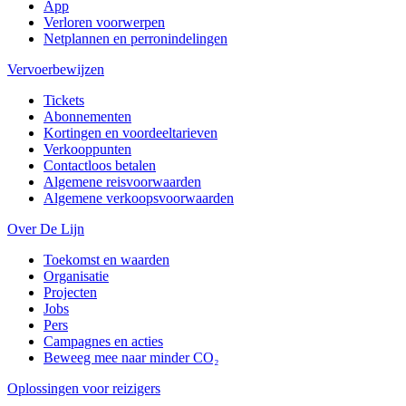
App
Verloren voorwerpen
Netplannen en perronindelingen
Vervoerbewijzen
Tickets
Abonnementen
Kortingen en voordeeltarieven
Verkooppunten
Contactloos betalen
Algemene reisvoorwaarden
Algemene verkoopsvoorwaarden
Over De Lijn
Toekomst en waarden
Organisatie
Projecten
Jobs
Pers
Campagnes en acties
Beweeg mee naar minder CO₂
Oplossingen voor reizigers