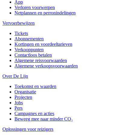
App
Verloren voorwerpen
Netplannen en perronindelingen
Vervoerbewijzen
Tickets
Abonnementen
Kortingen en voordeeltarieven
Verkooppunten
Contactloos betalen
Algemene reisvoorwaarden
Algemene verkoopsvoorwaarden
Over De Lijn
Toekomst en waarden
Organisatie
Projecten
Jobs
Pers
Campagnes en acties
Beweeg mee naar minder CO₂
Oplossingen voor reizigers