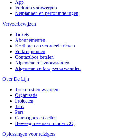
App
Verloren voorwerpen
Netplannen en perronindelingen
Vervoerbewijzen
Tickets
Abonnementen
Kortingen en voordeeltarieven
Verkooppunten
Contactloos betalen
Algemene reisvoorwaarden
Algemene verkoopsvoorwaarden
Over De Lijn
Toekomst en waarden
Organisatie
Projecten
Jobs
Pers
Campagnes en acties
Beweeg mee naar minder CO₂
Oplossingen voor reizigers