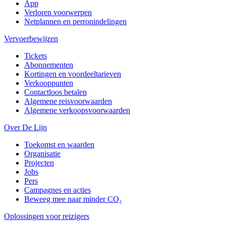
App
Verloren voorwerpen
Netplannen en perronindelingen
Vervoerbewijzen
Tickets
Abonnementen
Kortingen en voordeeltarieven
Verkooppunten
Contactloos betalen
Algemene reisvoorwaarden
Algemene verkoopsvoorwaarden
Over De Lijn
Toekomst en waarden
Organisatie
Projecten
Jobs
Pers
Campagnes en acties
Beweeg mee naar minder CO₂
Oplossingen voor reizigers