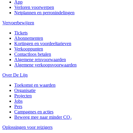
App
Verloren voorwerpen
Netplannen en perronindelingen
Vervoerbewijzen
Tickets
Abonnementen
Kortingen en voordeeltarieven
Verkooppunten
Contactloos betalen
Algemene reisvoorwaarden
Algemene verkoopsvoorwaarden
Over De Lijn
Toekomst en waarden
Organisatie
Projecten
Jobs
Pers
Campagnes en acties
Beweeg mee naar minder CO₂
Oplossingen voor reizigers