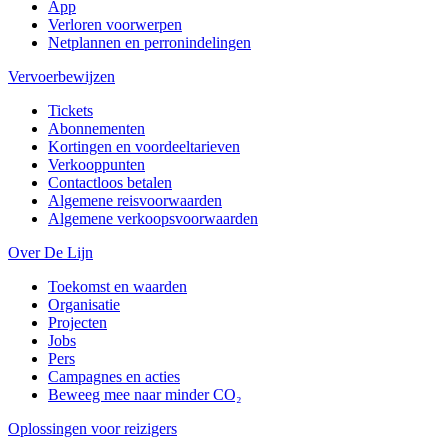
App
Verloren voorwerpen
Netplannen en perronindelingen
Vervoerbewijzen
Tickets
Abonnementen
Kortingen en voordeeltarieven
Verkooppunten
Contactloos betalen
Algemene reisvoorwaarden
Algemene verkoopsvoorwaarden
Over De Lijn
Toekomst en waarden
Organisatie
Projecten
Jobs
Pers
Campagnes en acties
Beweeg mee naar minder CO₂
Oplossingen voor reizigers