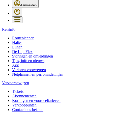
Aanmelden
Reisinfo
Routeplanner
Haltes
Lijnen
De Lijn Flex
Storingen en omleidingen
Tips, info en nieuws
App
Verloren voorwerpen
Netplannen en perronindelingen
Vervoerbewijzen
Tickets
Abonnementen
Kortingen en voordeeltarieven
Verkooppunten
Contactloos betalen