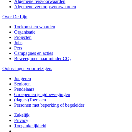
Algemene reisvoorwaarden
Algemene verkoopsvoorwaarden
Over De Lijn
Toekomst en waarden
Organisatie
Projecten
Jobs
Pers
Campagnes en acties
Beweeg mee naar minder CO₂
Oplossingen voor reizigers
Jongeren
Senioren
Pendelaars
Groepen en jeugdbewegingen
(dagjes)Toeristen
Personen met beperking of begeleider
Zakelijk
Privacy
Toegankelijkheid