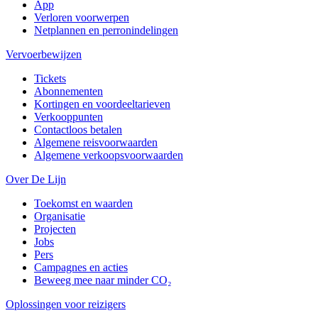
App
Verloren voorwerpen
Netplannen en perronindelingen
Vervoerbewijzen
Tickets
Abonnementen
Kortingen en voordeeltarieven
Verkooppunten
Contactloos betalen
Algemene reisvoorwaarden
Algemene verkoopsvoorwaarden
Over De Lijn
Toekomst en waarden
Organisatie
Projecten
Jobs
Pers
Campagnes en acties
Beweeg mee naar minder CO₂
Oplossingen voor reizigers