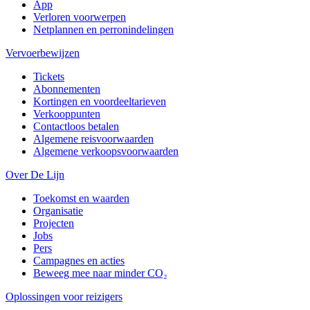
App
Verloren voorwerpen
Netplannen en perronindelingen
Vervoerbewijzen
Tickets
Abonnementen
Kortingen en voordeeltarieven
Verkooppunten
Contactloos betalen
Algemene reisvoorwaarden
Algemene verkoopsvoorwaarden
Over De Lijn
Toekomst en waarden
Organisatie
Projecten
Jobs
Pers
Campagnes en acties
Beweeg mee naar minder CO₂
Oplossingen voor reizigers