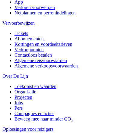
App
Verloren voorwerpen
Netplannen en perronindelingen
Vervoerbewijzen
Tickets
Abonnementen
Kortingen en voordeeltarieven
Verkooppunten
Contactloos betalen
Algemene reisvoorwaarden
Algemene verkoopsvoorwaarden
Over De Lijn
Toekomst en waarden
Organisatie
Projecten
Jobs
Pers
Campagnes en acties
Beweeg mee naar minder CO₂
Oplossingen voor reizigers