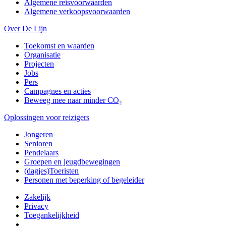
Algemene reisvoorwaarden
Algemene verkoopsvoorwaarden
Over De Lijn
Toekomst en waarden
Organisatie
Projecten
Jobs
Pers
Campagnes en acties
Beweeg mee naar minder CO₂
Oplossingen voor reizigers
Jongeren
Senioren
Pendelaars
Groepen en jeugdbewegingen
(dagjes)Toeristen
Personen met beperking of begeleider
Zakelijk
Privacy
Toegankelijkheid