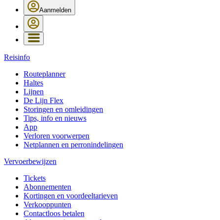
Aanmelden
Reisinfo
Routeplanner
Haltes
Lijnen
De Lijn Flex
Storingen en omleidingen
Tips, info en nieuws
App
Verloren voorwerpen
Netplannen en perronindelingen
Vervoerbewijzen
Tickets
Abonnementen
Kortingen en voordeeltarieven
Verkooppunten
Contactloos betalen