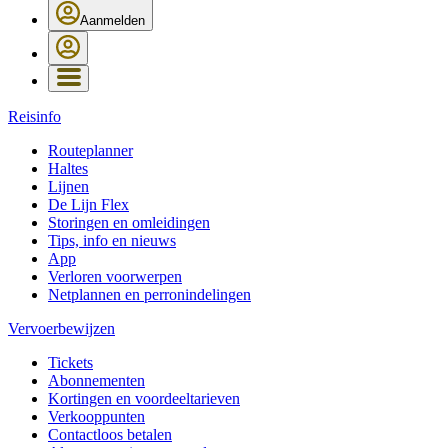
Aanmelden
Reisinfo
Routeplanner
Haltes
Lijnen
De Lijn Flex
Storingen en omleidingen
Tips, info en nieuws
App
Verloren voorwerpen
Netplannen en perronindelingen
Vervoerbewijzen
Tickets
Abonnementen
Kortingen en voordeeltarieven
Verkooppunten
Contactloos betalen