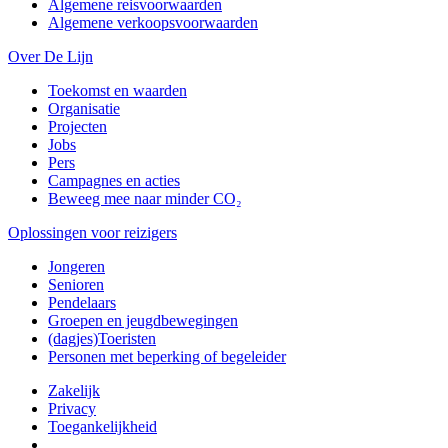
Algemene reisvoorwaarden
Algemene verkoopsvoorwaarden
Over De Lijn
Toekomst en waarden
Organisatie
Projecten
Jobs
Pers
Campagnes en acties
Beweeg mee naar minder CO₂
Oplossingen voor reizigers
Jongeren
Senioren
Pendelaars
Groepen en jeugdbewegingen
(dagjes)Toeristen
Personen met beperking of begeleider
Zakelijk
Privacy
Toegankelijkheid