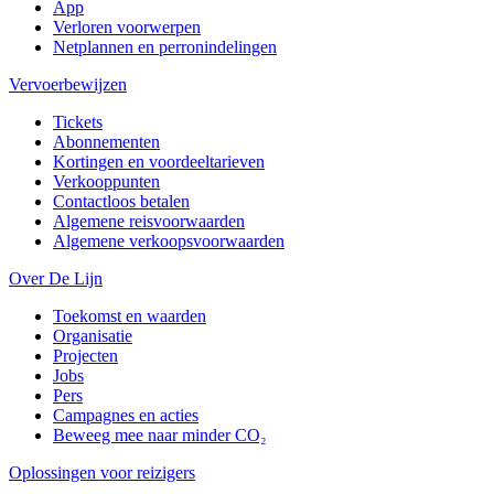
App
Verloren voorwerpen
Netplannen en perronindelingen
Vervoerbewijzen
Tickets
Abonnementen
Kortingen en voordeeltarieven
Verkooppunten
Contactloos betalen
Algemene reisvoorwaarden
Algemene verkoopsvoorwaarden
Over De Lijn
Toekomst en waarden
Organisatie
Projecten
Jobs
Pers
Campagnes en acties
Beweeg mee naar minder CO₂
Oplossingen voor reizigers