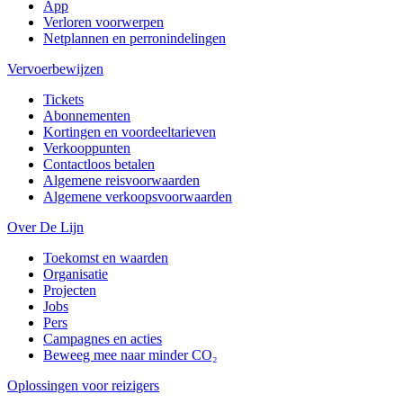
App
Verloren voorwerpen
Netplannen en perronindelingen
Vervoerbewijzen
Tickets
Abonnementen
Kortingen en voordeeltarieven
Verkooppunten
Contactloos betalen
Algemene reisvoorwaarden
Algemene verkoopsvoorwaarden
Over De Lijn
Toekomst en waarden
Organisatie
Projecten
Jobs
Pers
Campagnes en acties
Beweeg mee naar minder CO₂
Oplossingen voor reizigers