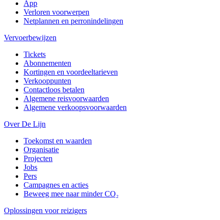
App
Verloren voorwerpen
Netplannen en perronindelingen
Vervoerbewijzen
Tickets
Abonnementen
Kortingen en voordeeltarieven
Verkooppunten
Contactloos betalen
Algemene reisvoorwaarden
Algemene verkoopsvoorwaarden
Over De Lijn
Toekomst en waarden
Organisatie
Projecten
Jobs
Pers
Campagnes en acties
Beweeg mee naar minder CO₂
Oplossingen voor reizigers