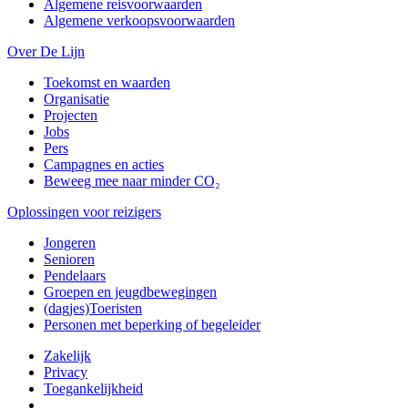
Algemene reisvoorwaarden
Algemene verkoopsvoorwaarden
Over De Lijn
Toekomst en waarden
Organisatie
Projecten
Jobs
Pers
Campagnes en acties
Beweeg mee naar minder CO₂
Oplossingen voor reizigers
Jongeren
Senioren
Pendelaars
Groepen en jeugdbewegingen
(dagjes)Toeristen
Personen met beperking of begeleider
Zakelijk
Privacy
Toegankelijkheid