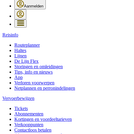
Aanmelden
Reisinfo
Routeplanner
Haltes
Lijnen
De Lijn Flex
Storingen en omleidingen
Tips, info en nieuws
App
Verloren voorwerpen
Netplannen en perronindelingen
Vervoerbewijzen
Tickets
Abonnementen
Kortingen en voordeeltarieven
Verkooppunten
Contactloos betalen