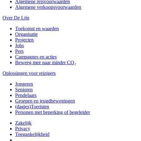
Algemene reisvoorwaarden
Algemene verkoopsvoorwaarden
Over De Lijn
Toekomst en waarden
Organisatie
Projecten
Jobs
Pers
Campagnes en acties
Beweeg mee naar minder CO₂
Oplossingen voor reizigers
Jongeren
Senioren
Pendelaars
Groepen en jeugdbewegingen
(dagjes)Toeristen
Personen met beperking of begeleider
Zakelijk
Privacy
Toegankelijkheid