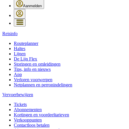
Aanmelden
Reisinfo
Routeplanner
Haltes
Lijnen
De Lijn Flex
Storingen en omleidingen
Tips, info en nieuws
App
Verloren voorwerpen
Netplannen en perronindelingen
Vervoerbewijzen
Tickets
Abonnementen
Kortingen en voordeeltarieven
Verkooppunten
Contactloos betalen