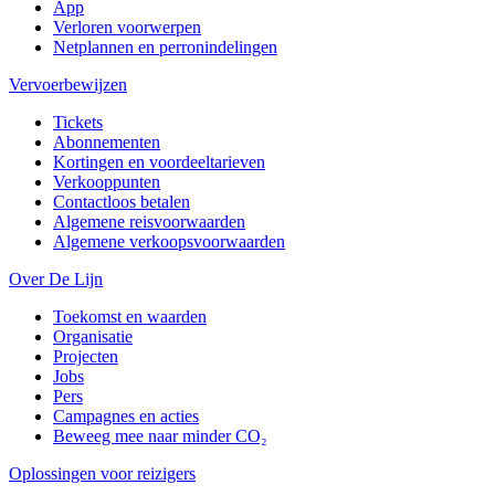
App
Verloren voorwerpen
Netplannen en perronindelingen
Vervoerbewijzen
Tickets
Abonnementen
Kortingen en voordeeltarieven
Verkooppunten
Contactloos betalen
Algemene reisvoorwaarden
Algemene verkoopsvoorwaarden
Over De Lijn
Toekomst en waarden
Organisatie
Projecten
Jobs
Pers
Campagnes en acties
Beweeg mee naar minder CO₂
Oplossingen voor reizigers