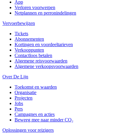
App
Verloren voorwerpen
Netplannen en perronindelingen
Vervoerbewijzen
Tickets
Abonnementen
Kortingen en voordeeltarieven
Verkooppunten
Contactloos betalen
Algemene reisvoorwaarden
Algemene verkoopsvoorwaarden
Over De Lijn
Toekomst en waarden
Organisatie
Projecten
Jobs
Pers
Campagnes en acties
Beweeg mee naar minder CO₂
Oplossingen voor reizigers