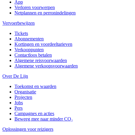
App
Verloren voorwerpen
Netplannen en perronindelingen
Vervoerbewijzen
Tickets
Abonnementen
Kortingen en voordeeltarieven
Verkooppunten
Contactloos betalen
Algemene reisvoorwaarden
Algemene verkoopsvoorwaarden
Over De Lijn
Toekomst en waarden
Organisatie
Projecten
Jobs
Pers
Campagnes en acties
Beweeg mee naar minder CO₂
Oplossingen voor reizigers