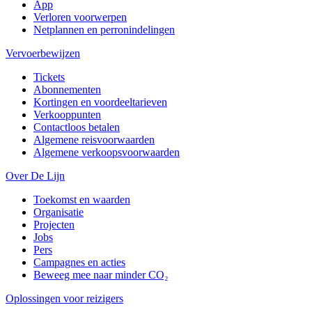
App
Verloren voorwerpen
Netplannen en perronindelingen
Vervoerbewijzen
Tickets
Abonnementen
Kortingen en voordeeltarieven
Verkooppunten
Contactloos betalen
Algemene reisvoorwaarden
Algemene verkoopsvoorwaarden
Over De Lijn
Toekomst en waarden
Organisatie
Projecten
Jobs
Pers
Campagnes en acties
Beweeg mee naar minder CO₂
Oplossingen voor reizigers